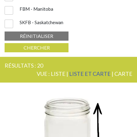
FBM - Manitoba
SKFB - Saskatchewan
RÉINITIALISER
CHERCHER
RÉSULTATS : 20
VUE :
LISTE
|
LISTE ET CARTE
|
CARTE